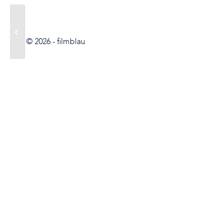
Und was wünschst du
dir?
© 2026 -
filmblau